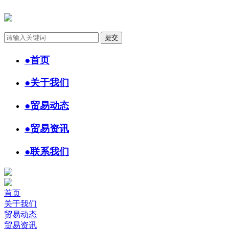
●
首页
●
关于我们
●
贸易动态
●
贸易资讯
●
联系我们
首页
关于我们
贸易动态
贸易资讯