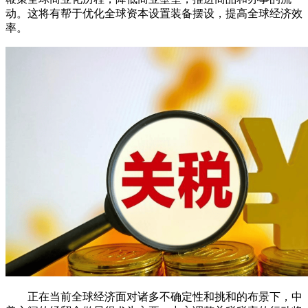
动。这将有帮于优化全球资本设置装备摆设，提高全球经济效
率。
正在当前全球经济面对诸多不确定性和挑和的布景下，中