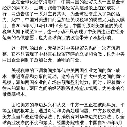
正在全球化经济海潮中，中美两国的经贸关系一直是全球
经济的风向标。近期，跟着中美经贸高层漫谈正在的成功举
行，两边告竣了一系列主要共识，为全球经济注入了新的活
力。此中，中国对美进口商品加征关税税率的调整尤为惹人瞩
目。自2025年5月14日12时01分起，中国将原对美加征的关税
税率大幅下调至10%，这一行动不只表现了中美两边正在经济
范畴的合做志愿，也为全球商业的改善带来了积极影响。
这一行动的出台，无疑是对中美经贸关系的一次严沉调
整。它不只表现了中朴直在经贸范畴的立场和合做，也为中美
两国企业创制了愈加公允、通明的商业。
关税税率的下调将间接降低中美两国企业之间的商业成
本，推进商品和办事的流动。这将有帮于扩大中美之间的商业
规模，添加两国企业的市场份额和盈利能力。同时，跟着商业
往来的添加，两国之间的经济联系也将愈加慎密，为将来的合
做奠基根本。
面临美方的单边从义和从义，中方一直正在彼此卑沉、平
等互利的根本上，通过对话和协商处理问题。中方多次强调，
美方应当即改正错误做法，打消所有对华单边关税办法，以全
球商业次序的不变和繁荣。经国务院核准，中国自2025年5月