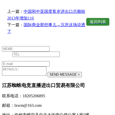
上一篇：
中国和中亚国度客岁进出口总额较
2013年增加116
返回列表
下一篇：
国际商业那些事儿→沉庆这场说透
了
江苏蜘蛛电竞直播进出口贸易有限公司
联系电话：18205206895
邮箱：lxwm@163.com
地址：徐州市睢宁县中央大街南白领公寓A座5楼