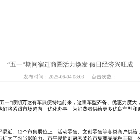
“五一”期间宿迁商圈活力焕发 假日经济兴旺成
发布时间：2025-06-04 08:03 点击次数：
一”假期万达有车展便特地前来，这里车型齐备、优惠力度大
他们将紧跟市场趋向，优化办事，为消费者供给更多优良车型和
近。12个市集展位上，活动零售、文创零售等各类商户供给
步扩大了勾当影响力。市平易近刘冠秀奖饰市集商品品种丰硕，