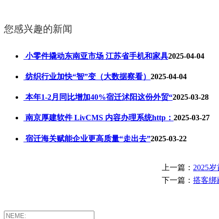
您感兴趣的新闻
小零件撬动东南亚市场 江苏省手机和家具
2025-04-04
纺织行业加快“智”变（大数据察看）
2025-04-04
本年1-2月同比增加40%宿迁沭阳这份外贸“
2025-03-28
南京厚建软件 LivCMS 内容办理系统http：
2025-03-27
宿迁海关赋能企业更高质量“走出去”
2025-03-22
上一篇：
202
下一篇：
搭客绑