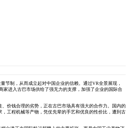
量节制，从而成立起对中国企业的信赖。通过VR全景展现，
商家进入古巴市场供给了强无力的支撑，加强了企业的国际合
、价钱合理的劣势，正在古巴市场具有强大的合作力。国内的
求，工程机械等产物，凭仗先辈的手艺和优良的性价比，遭到古