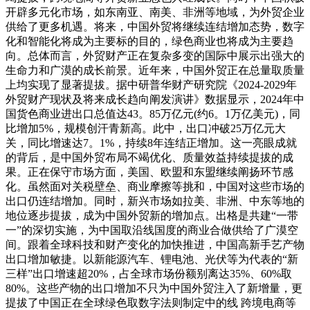
开辟多元化市场，如东南亚、南美、非洲等地域，为外贸企业
供给了更多机遇。将来，中国外贸将继续连结增加态势，数字
化和智能化将成为主要标的目的，绿色商业也将成为主要趋
向。总体而言，外贸财产正在复杂多变的国际中展示出强大的
生命力和广漠的成长前景。近年来，中国外贸正在总量取质量
上均实现了显著提拔。据中研普华财产研究院《2024-2029年
外贸财产现状及将来成长趋向阐发演讲》数据显示，2024年中
国货色商业进出口总值达43。85万亿元(约6。1万亿美元)，同
比增加5%，规模创汗青新高。此中，出口冲破25万亿元大
关，同比增速达7。1%，持续8年连结正增加。这一亮眼成就
的背后，是中国外贸布局不竭优化、质量效益持续提拔的成
果。正在保守市场方面，美国、欧盟和东盟继续阐扬环节感
化。虽然面对关税壁垒、商业摩擦等挑和，中国对这些市场的
出口仍连结增加。同时，新兴市场如拉美、非洲、中东等地的
地位逐步提拔，成为中国外贸新的增加点。出格是共建“一带
一”的深切实施，为中国取沿线国度的商业合做供给了广漠空
间。跟着全球科技和财产变化的加快推进，中国高新手艺产物
出口增加敏捷。以新能源汽车、锂电池、光伏等为代表的“新
三样”出口增速超20%，占全球市场份额别离达35%、60%取
80%。这些产物的出口增加不只为中国外贸注入了新增量，更
提拔了中国正在全球绿色取数字法则制定中的线 跨境电商等