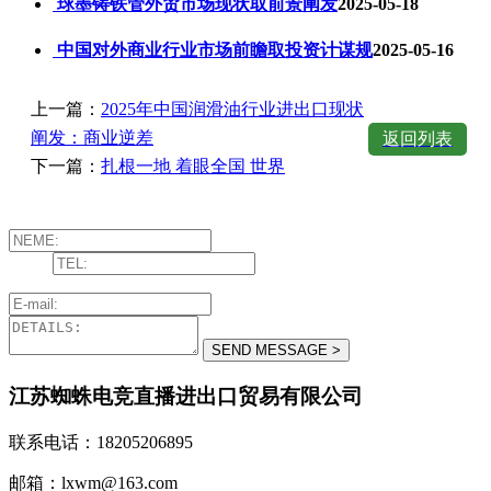
球墨铸铁管外贸市场现状取前景阐发
2025-05-18
中国对外商业行业市场前瞻取投资计谋规
2025-05-16
上一篇：
2025年中国润滑油行业进出口现状
阐发：商业逆差
返回列表
下一篇：
扎根一地 着眼全国 世界
江苏蜘蛛电竞直播进出口贸易有限公司
联系电话：18205206895
邮箱：lxwm@163.com