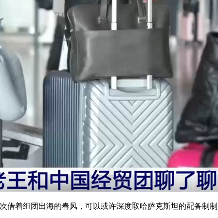
借着组团出海的春风，可以或许深度取哈萨克斯坦的配备制制