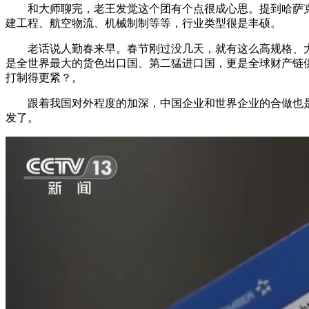
和大师聊完，老王发觉这个团有个点很成心思。提到哈萨克
建工程、航空物流、机械制制等等，行业类型很是丰硕。
老话说人勤春来早。春节刚过没几天，就有这么高规格、大
是全世界最大的货色出口国、第二猛进口国，更是全球财产链
打制得更紧？。
跟着我国对外程度的加深，中国企业和世界企业的合做也是越
发了。