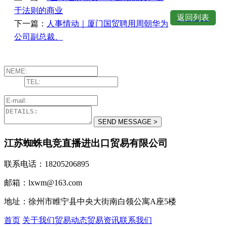
于法则的商业
返回列表
下一篇：
人事情动｜厦门国贸聘用周朝华为
公司副总裁、
江苏蜘蛛电竞直播进出口贸易有限公司
联系电话：18205206895
邮箱：lxwm@163.com
地址：徐州市睢宁县中央大街南白领公寓A座5楼
首页
关于我们
贸易动态
贸易资讯
联系我们