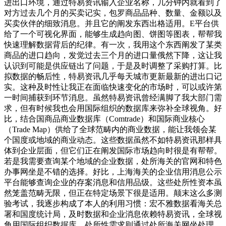
进出口环境，通过特易资讯输入企业名称，几分钟内就看到了
对方过去几个月的买卖记实，包罗商品品种、数量、金额以及
买卖伙伴的细致消息。并且它的阐发东西出格适用。E平台供
给了一个可视化界面，能够生成趋向图、饼图等图表，帮帮我
快速理解数据背后的纪律。有一次，我用这个东西阐发了某类
商品的进口趋向，发觉过去三个月的进口量俄然下降，这让我
认识到可能是供应链出了问题，于是及时调整了采购打算。比
拟数据的畅后性，特易资讯几乎每天城市更新最新的进出口记
实。这种及时性让我正在面临快速变化的市场时，可以或许第
一时间捕获到环节消息。虽然特易资讯曾经满脚了我大部门需
求，但有时候我也会用国际组织的数据库来弥补全球视角。好
比，结合国商品商业数据库（Comtrade）和国际商业核心
（Trade Map）供给了全球范畴内的商业数据，能让我领会某
个国度或地域的商业动态。这些数据虽然不如特易资讯那样具
体到企业层面，但它们正在阐发国际市场趋向时很是有帮帮。
若是我需要查询某个地域的企业数据，处所海关的官网和特色
办事网坐是不错的选择。好比，上海海关的企业信用消息公示
平台能够查询企业的存案消息和信用品级。这些处所性资本虽
然笼盖范畴无限，但正在特定场景下很是适用。颠末这么多测
验考试，我逐步构成了本人的利用习惯：宏不雅数据看海关总
署和国度统计局，及时数据和企业消息依赖特易资讯，全球视
角用国际组织数据库，处所性需求则通过处所海关网坐处理。