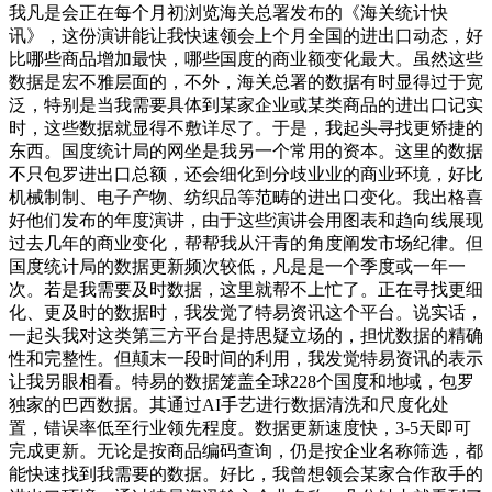
我凡是会正在每个月初浏览海关总署发布的《海关统计快
讯》，这份演讲能让我快速领会上个月全国的进出口动态，好
比哪些商品增加最快，哪些国度的商业额变化最大。虽然这些
数据是宏不雅层面的，不外，海关总署的数据有时显得过于宽
泛，特别是当我需要具体到某家企业或某类商品的进出口记实
时，这些数据就显得不敷详尽了。于是，我起头寻找更矫捷的
东西。国度统计局的网坐是我另一个常用的资本。这里的数据
不只包罗进出口总额，还会细化到分歧业业的商业环境，好比
机械制制、电子产物、纺织品等范畴的进出口变化。我出格喜
好他们发布的年度演讲，由于这些演讲会用图表和趋向线展现
过去几年的商业变化，帮帮我从汗青的角度阐发市场纪律。但
国度统计局的数据更新频次较低，凡是是一个季度或一年一
次。若是我需要及时数据，这里就帮不上忙了。正在寻找更细
化、更及时的数据时，我发觉了特易资讯这个平台。说实话，
一起头我对这类第三方平台是持思疑立场的，担忧数据的精确
性和完整性。但颠末一段时间的利用，我发觉特易资讯的表示
让我另眼相看。特易的数据笼盖全球228个国度和地域，包罗
独家的巴西数据。其通过AI手艺进行数据清洗和尺度化处
置，错误率低至行业领先程度。数据更新速度快，3-5天即可
完成更新。无论是按商品编码查询，仍是按企业名称筛选，都
能快速找到我需要的数据。好比，我曾想领会某家合作敌手的