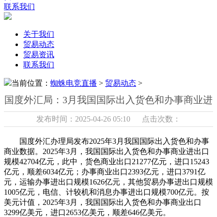
联系我们
关于我们
贸易动态
贸易资讯
联系我们
当前位置：
蜘蛛电竞直播
>
贸易动态
>
国度外汇局：3月我国国际出入货色和办事商业进
发布时间：2025-04-26 05:10 点击次数：
国度外汇办理局发布2025年3月我国国际出入货色和办事
商业数据。2025年3月，我国国际出入货色和办事商业进出口
规模42704亿元，此中，货色商业出口21277亿元，进口15243
亿元，顺差6034亿元；办事商业出口2393亿元，进口3791亿
元，运输办事进出口规模1626亿元，其他贸易办事进出口规模
1005亿元，电信、计较机和消息办事进出口规模700亿元。按
美元计值，2025年3月，我国国际出入货色和办事商业出口
3299亿美元，进口2653亿美元，顺差646亿美元。