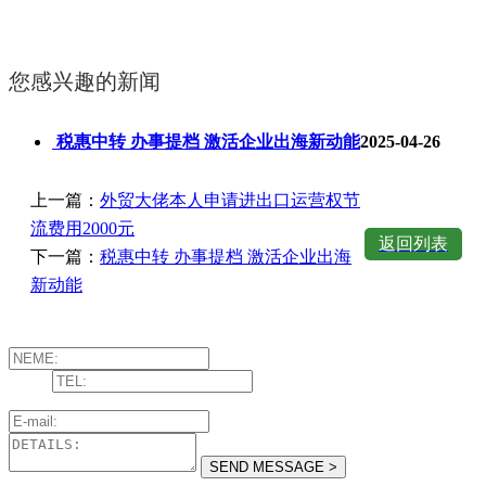
您感兴趣的新闻
税惠中转 办事提档 激活企业出海新动能
2025-04-26
上一篇：
外贸大佬本人申请进出口运营权节
流费用2000元
返回列表
下一篇：
税惠中转 办事提档 激活企业出海
新动能