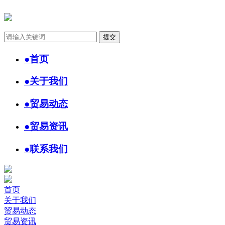
●
首页
●
关于我们
●
贸易动态
●
贸易资讯
●
联系我们
首页
关于我们
贸易动态
贸易资讯