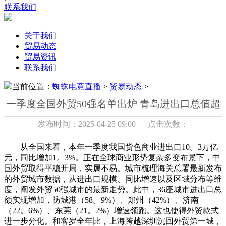
联系我们
关于我们
贸易动态
贸易资讯
联系我们
当前位置：
蜘蛛电竞直播
>
贸易动态
>
一季度全国外贸50强名单出炉 青岛进出口总值超
发布时间：2025-04-25 09:00 点击次数：
从全国来看，本年一季度我国货色商业进出口10。3万亿
元，同比增加1。3%。正在全球商业形势复杂多变布景下，中
国外贸取得平稳开局，实属不易。城市梳理海关总署最新发布
的外贸城市数据，从进出口规模、同比增速以及区域分布等维
度，阐发外贸50强城市的最新走势。此中，36座城市进出口总
额实现增加，防城港（58。9%）、郑州（42%）、济南
（22。6%）、东莞（21。2%）增速领跑。这也使得外贸款式
进一步分化。和客岁全年比，上海跨越深圳沉回外贸第一城，