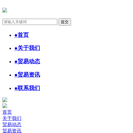
●
首页
●
关于我们
●
贸易动态
●
贸易资讯
●
联系我们
首页
关于我们
贸易动态
贸易资讯