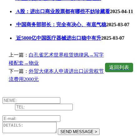
A股：进出口商业股票都有哪些不妨珍藏看
2025-04-11
中国商务部部长：完全有决心、有底气稳
2025-03-07
近5000亿中国医疗器械进出口稳中有升
2025-03-07
上一篇：
白孔雀艺术世界租赁德律风→写字
楼配套→物业
返回列表
下一篇：
外贸大佬本人申请进出口运营权节
流费用2000元