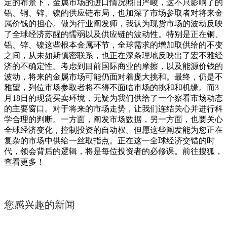
定的布景下，金属市场的进口情况照旧严峻，这不只影响了的
铝、铜、锌、镍的供应链布局，也加深了市场参取者对将来金
属价钱的担心。做为行业阐发师，我认为现货市场的波动反映
了全球经济苏醒的懦弱以及供应链的波动性。特别是正在铜、
铝、锌、镍这些根本金属环节，全球需求的增加取供给的不变
之间，从未如斯慎密联系，也正在深条理地反映出了宏不雅经
济的不确定性。考虑到目前国际商业的摩擦，以及能源价钱的
波动，将来的金属市场可能仍面对着庞大挑和。最终，仍是不
雅望，列位市场参取者将不得不面临市场的挑和和机缘。而3
月18日的现货买卖环境，无疑为我们供给了一个察看市场动态
的主要窗口。对于将来的市场走势，让我们连结关心并进行科
学合理的判断。一方面，阐发市场数据，另一方面，也要关心
全球经济变化，控制投资的自动权。但愿这些阐发能为您正在
复杂的市场中供给一丝取指点。正在这一全球经济交错的时
代，领会背后的逻辑，将是每位投资者的必修课。前往搜狐，
查看更多！
您感兴趣的新闻