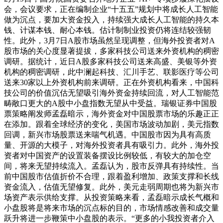
会，会议要求，正在编制企业“十五五”规划中将成长人工智能
做为沉点，要加大资金投入，持续强大成长人工智能的持久本
钱、计谋本钱、耐心本钱。估计制制业投资仍将连结较强韧
性。此外，3月7日A股市场虽然呈现调整，但海外投资者对A
股市场的关心度显著提拔，多家科技公司送来外资机构的稠密
调研。据统计，近日A股多家科技公司送来高盛、美银等外资
机构的稠密调研，此中澜起科技、汇川手艺、联影医疗等公司
送来30家以上外资机构前来调研。正在外资机构看来，中国科
技公司的价值沉估无望吸引海外资金持续回流，对人工智能范
畴敞口更大的A股中小盘指数无望从中受益。瑞银证券中国股
票策略阐发师孟磊暗示，海外资金对中国股票市场的乐趣正正
在添加。跟着全球经济的变化，美国市场波动加剧，美元指数
回调，新兴市场股票送来喘气机遇。中国股市因为具有高质
量、开源的大模子，对海外投资者具有吸引力。此外，海外投
资者对中国资产的设置装备摆设比例较低，有较大的加仓空
间，将来无望持续流入。孟磊认为，股市反弹具有持续性。当
前中国股市估值折价不合理，跟着盈利增加、政策支撑和长线
资金流入，估值无望修复。此外，美元走弱周期也将为新兴市
场资产表示供给支撑。从投资策略来看，孟磊暗示成长气概和
小盘股将是将来市场的沉点标的目的，市场情感改善和成交量
跃升将进一步鞭策中小盘股的表示。“更多的小我投资者介入