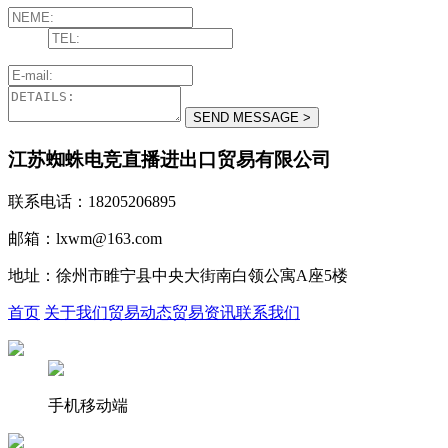
江苏蜘蛛电竞直播进出口贸易有限公司
联系电话：18205206895
邮箱：lxwm@163.com
地址：徐州市睢宁县中央大街南白领公寓A座5楼
首页
关于我们
贸易动态
贸易资讯
联系我们
手机移动端