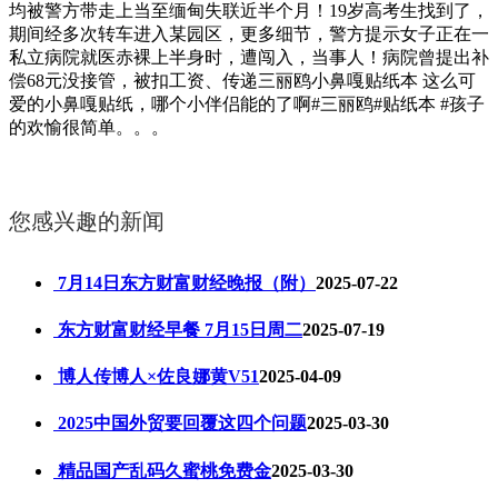
均被警方带走上当至缅甸失联近半个月！19岁高考生找到了，
期间经多次转车进入某园区，更多细节，警方提示女子正在一
私立病院就医赤裸上半身时，遭闯入，当事人！病院曾提出补
偿68元没接管，被扣工资、传递三丽鸥小鼻嘎贴纸本 这么可
爱的小鼻嘎贴纸，哪个小伴侣能的了啊#三丽鸥#贴纸本 #孩子
的欢愉很简单。。。
您感兴趣的新闻
7月14日东方财富财经晚报（附）
2025-07-22
东方财富财经早餐 7月15日周二
2025-07-19
博人传博人×佐良娜黄V51
2025-04-09
2025中国外贸要回覆这四个问题
2025-03-30
精品国产乱码久蜜桃免费金
2025-03-30