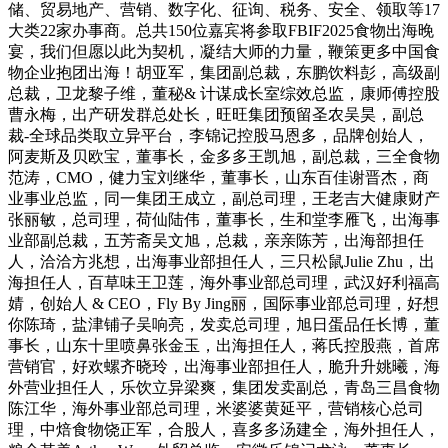
储、贸易地产、营销、数字化、征询、税务、安全、领取等17
大类22家办事商。总共150位嘉宾将参取FBIF2025食物出海晚
宴，我们但愿以此为契机，凝结大师的力量，鞭策更多中国食
物企业抱团出海！胡亚军，集团副总裁，东鹏饮料彭，高级副
总裁，卫龙黎子维，董秘& 计谋成长室综效总监，康师傅控股
曹永梅，出产研发群总处长，旺旺集团预留圣农吴昊，副总
裁-全球品类取立异平台，李锦记控股马恩多，品牌创始人，
阿麦斯及贝欧宝，董事长，金多多王凯旭，副总裁，三全食物
范涛，CMO，健力宝刘继华，董事长，山东百佳谢晋杰，商
业事业总监，同一集团王成立，副总司理，王老吉大健康财产
张丽敏，总司理，荷仙陆伟，董事长，生和堂李雁飞，出海事
业部副总裁，五芳斋吴文旭，总裁，亲亲陈芳，出海部担任
人，洽洽方兆想，出海事业部担任人，三只松鼠Julie Zhu，出
海担任人，百草味王卫莲，海外事业部总司理，武汉好利福高
婧，创始人 & CEO，Fly By Jing丽，国际事业部总司理，好想
你陈琦，盐津铺子吴响亮，发卖总司理，旭日蛋品任长博，董
事长，山东十里喷鼻张金玉，出海担任人，蒋氏控股燕，首席
营销官，好欢螺齐晓玲，出海事业部担任人，脆升升姚曦，海
外营业担任人，乐饮立异梁爽，集团发卖副总，青岛三昌食物
陈江华，海外事业部总司理，米婆婆黄延平，营销核心总司
理，中焙食物饶正军，合股人，喜多多汤建全，海外担任人，