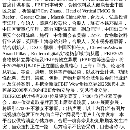
首席计谋参谋，FBIF日本研究，食物饮料及大健康营业中国
区总监 ，析道征询Coy Zhang，Head of Vertical FMCG &
Reefer， Greater China，Maersk China孙冶，合股人，弘章投资
李江玕，创始人，墨腾创投彭松，合股人，琢石本钱邓懿君，
中国区董事总司理，高力国际陆正懿，副总司理，中国出口信
用安全公司陈峰，施行，中华商会衣美霖，农业、食物取饮料
行业从管，英国驻上海总馆刘玲，合股人，安永税务程颖菁，
结合创始人，DXCC邵桐，中国区担任人，ChowbusAshwin
Anand Pillay，Redfern digital以“稳拓新域”为从题，FBIF2025
食物饮料立异论坛及FBIF食物立异展（FBIF超等选品会）将
于2025年5月8-10日正在国度会展核心（上海）举办。论坛将
从乳品、零食、烘焙、饮料等产物品类，以及行业计谋、功能
性配料、营销、渠道、包拆、产物开辟等分歧角度会商行业趋
向及立异案例，并携全新版FBIF Wow食物立异2025颁典礼及
跨越62000平方米的FBIF食物立异展，交风行业立异。
FBIF2025估计将有200+位及评委嘉宾，7400+位行业嘉宾参
会，300+位渠道取品牌嘉宾出席渠道晚宴，600+展商参展，
将吸引47000+不雅众不雅展。出格声明：以上内容(若有图片
或视频亦包罗正在内)为自平台“网易号”用户上传并发布，本
平台仅供给消息存储办事。合肥一喷鼻奈儿柜姐取顾客发生冲
突，当众扭打正在一路，店方暗示不接管采访，目击者称2人