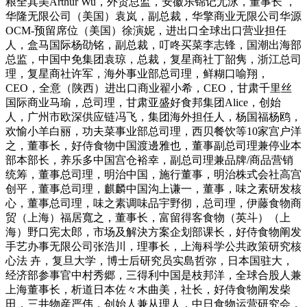
粮全其美Arthur Wu，外贸总监，安徽乐锦记尤泳，董事长 ，
华隆无限公司（美国）袁岚，副总裁，华擎商业无限公司华源
OCM-预留席位（美国）徐演妮，进出口全球出口营业担任
人，盒马国际杨劭铭，副总裁，叮咚买菜李志锋，国潮出海部
总监，中国中免集团袁琼，总裁，复星商社丁韶隽，浙江总司
理，复星商社许军，海外事业部总司理，鲜糊口喻翔，
CEO，全意（陕西）进出口商业翟小希，CEO，甘肃千里丝
国际商业马瑜，总司理，甘肃亚盛好食邦集团Alice，创始
人，广州市欧深供应链冯飞，集团海外担任人，杨国福杨鸥，
欢愉小羊白丽，功夫菜事业部总司理，西贝餐饮等10家宫户洋
之，董事长，好侍食物中国渡邊雅也，董事副总司理兼停业本
部本部长，养乐多中国宫仓裕幸，副总司理兼品牌/商品营销
统筹，董事总司理，明治中国，施行董事，明治株式会社高宫
创平，董事总司理，麒麟中国沟上谦一，董事，味之素研发核
心，董事总司理，味之素调味品宇野彻，总司理，伊藤食物商
贸（上海）福居寬之，董事长，富留得客食物（英斗）（上
海）野口宪太郎，市场及解決方案企划部课长，好侍食物阐发
手艺办事无限公司张浩川，理事长，上海科学公共政策研究核
心法 卉，复旦大学，博士后研究员实島哲弥，日本国驻大，
经济部参事官中村秀郷，三得利中国是枝邦洋，全球合股人兼
上海董事长，析道日本佐々木曲美，社长，好侍食物阐发柴
田，三井物産严伟，创始人兼从理人，中日食物运营研究会，