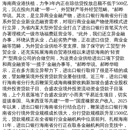
海南商业港扶植，力争3年内正在琼信贷投放总额不低于500亿
元，沉点投向共建‘一带一’、外贸财产等外经贸范畴。”郝晔
华说。其次，是立异商业金融产物，进出口银行海南省分行连
系外贸企业新业态融资需求，对现行商业金融产物使用模式进
行立异，为省内某大型外贸企业打点了进出口银行首笔买方代
办署理模式一级市场福费廷营业等。“此外，我们还立异金融
办事，环绕从责从业，凸起劣势产物，正在进口信贷、商业金
融等范畴，为外贸企业供给不变支撑。除了保守的‘工贸型’外
贸企业，还充实拓展海南自贸港扶植以来进驻海南的‘轻资
产’型商业公司的合做空间，为这类企业供给进出口项下贷款
和商业融资等‘一揽子’金融办事等。”郝晔华说。郝晔华暗
示，正在多方面立异帮力下，进出口银行取得了很是不错的成
效，譬如鞭策境外投资贷款营业屡创佳绩。近三年，进出口银
行海南省分行先后鞭策完成海南橡胶收购新加坡合盛农业股权
境外投资贷款子目、合盛农业境外投资流动资金贷款子目落
地，上个月底落地了合盛农业的“小而美”平易近生项目，切实
提拔泰国、马来西亚等共建“一带一”国度橡胶农户收入。2025
年以来，进出口银行海南省分行结合总行，鞭策进出口银行海
南省分行境外营业规模成长强大，分行贷款规模跃升至1500亿
元，贷款规模正在全省银行业金融机构中位居前列。扎根海南
11年，进出口银行海南省分行正在取各金融机构同台竞技中，