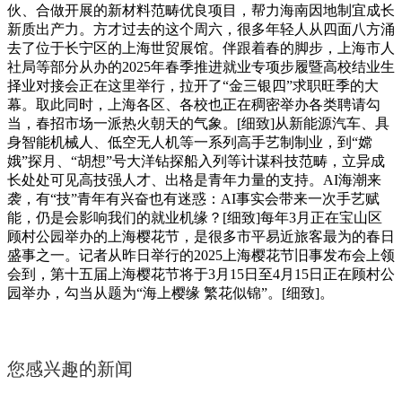
伙、合做开展的新材料范畴优良项目，帮力海南因地制宜成长
新质出产力。方才过去的这个周六，很多年轻人从四面八方涌
去了位于长宁区的上海世贸展馆。伴跟着春的脚步，上海市人
社局等部分从办的2025年春季推进就业专项步履暨高校结业生
择业对接会正在这里举行，拉开了“金三银四”求职旺季的大
幕。取此同时，上海各区、各校也正在稠密举办各类聘请勾
当，春招市场一派热火朝天的气象。[细致]从新能源汽车、具
身智能机械人、低空无人机等一系列高手艺制制业，到“嫦
娥”探月、“胡想”号大洋钻探船入列等计谋科技范畴，立异成
长处处可见高技强人才、出格是青年力量的支持。AI海潮来
袭，有“技”青年有兴奋也有迷惑：AI事实会带来一次手艺赋
能，仍是会影响我们的就业机缘？[细致]每年3月正在宝山区
顾村公园举办的上海樱花节，是很多市平易近旅客最为的春日
盛事之一。记者从昨日举行的2025上海樱花节旧事发布会上领
会到，第十五届上海樱花节将于3月15日至4月15日正在顾村公
园举办，勾当从题为“海上樱缘 繁花似锦”。[细致]。
您感兴趣的新闻