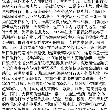
也逐步试探出本人的“制胜窍门”。郝晔华引见，进出口银行海
南省分行有三项劣势，一是政策劣势，二是专业劣势。此外取
系统内分行比拟，海南省分行还有必然的产物劣势。“我们不
竭巩固政策性营业的从体地位，将外贸从业和共建‘一带一’做
为沉点支撑标的目的，堆集了相对凸起的专业经验。目前境外
营业成为分行第一大类营业，也正在省内占领领先地位。”郝
晔华引见。为深化推进成长，2025年进出口银行总行发布了一
系列新的信贷产物，对正在海南省内实施的有帮于提拔外贸成
长动能、推进海南高程度对外的项目，支撑力度是史无前例
的。“我们比力过新产物正在全系统内的合用环境，该当说进
出口银行海南省分行是使用起来最驾轻就熟的，这都得益于进
出口银行的。”郝晔华说。正在阐扬这三大劣势的同时，进出
口银行海南省分行连系该行所能取海南所需，将政策性金融资
本投向海南沉点范畴和亏弱环节，出力阐扬政策性金融的引领
感化。郝晔华引见，进出口银行海南省分行苦守外贸从业，持
续优化政策性金融供给，支撑企业“走出去”取“引进来”。截至
2025年6月底，分行贷款余额超1500亿元，对外商业范畴贷款
超860亿元，项目国别遍及东南亚、欧洲、非洲、南美洲等地
域。同时，支撑高质量共建“一带一”，通过“融资+融智”的体
例，细心打制以信贷为从导，贸金、资金、投资、征询等并沉
的多元化金融办事系统。“我们还立脚本土，鼎力鞭策四大从
导财产延链补链、优化升级。聚焦‘三度一色’比力劣势和‘五向