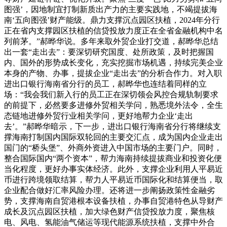
图强’，因地制宜打制新质出产力的主要实践地，不竭提拔海
南‘五向图强’财产能级。鼎力支撑沉点园区扶植，2024年分行
正在省内支撑园区扶植的信贷投放力度正在全省金融机构中名
列前茅。”郝晔华说。多年来取外贸企业打交道，郝晔华总结
出一套“走出去”：要深切研究国度、处所政策，及时把握国
内、国外的形势成长变化，充实挖掘市场机遇，持续完美企业
本身的产物、办事，提拔企业“走出去”的分析合作力。对入职
进出口银行海南省分行的员工，郝晔华也连结着同样的立
场：“我会我们新入行的员工正在深切领会风控合规轨制要求
的前提下，必然要多进修外贸相关学问，熟悉境外法令，全生
态链地进修外贸行业相关学问，更好地帮力企业‘走出
去’。”郝晔华暗示，下一步，进出口银行海南省分行将继续支
撑海南打制国内国际双轮回的主要交汇点，成为国内企业走出
国门的“桥头堡”、外商外资进入中国市场的主要门户。同时，
整合国际国内“两个资本”，帮力海南持续提拔商业和投资化便
当化程度，更好办事实体经济。此外，支撑企业利用人平易近
币进行跨境领取结算，帮力人平易近币国际化和结算便当，取
企业配合做好汇率风险办理。还将进一步阐扬政策性金融劣
势，支撑海南自贸港根本设备扶植，办事自贸港特色从导财产
成长及沉点园区扶植，加大绿色财产信贷投放力度，聚焦核
电、风电、氢能油气储运等现代能源系统扶植，支撑中外合