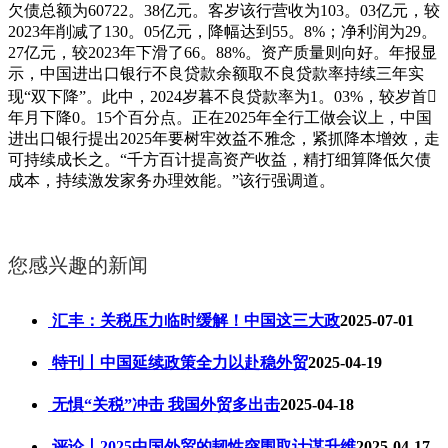
欠债总额为60722。38亿元。客岁该行营收为103。03亿元，较
2023年削减了130。05亿元，降幅达到55。8%；净利润为29。
27亿元，较2023年下滑了66。88%。资产质量则向好。年报显
示，中国进出口银行不良贷款余额取不良贷款率持续三年实
现“双下降”。此中，2024岁暮不良贷款率为1。03%，较岁首
年月下降0。15个百分点。正在2025年全行工做会议上，中国
进出口银行提出2025年要树牢效益不雅念，紧抓降本增效，走
可持续成长之。“千方百计提高资产收益，精打细算降低欠债
成本，持续激发家务办理效能。”该行强调道。
您感兴趣的新闻
汇丰：关税压力临时缓解！中国这三大政
2025-07-01
特刊丨中国延续政策全力以赴稳外贸
2025-04-19
无惧“关税”冲击 我国外贸多出击
2025-04-18
评论丨2025中国外贸的韧性突围取计谋升维
2025-04-17