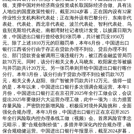
领、支撑中国对外经济商业投资成长取国际经济合做、具有法
人地位的国度政策性银行。截至2024岁暮，正在国内设有32家
停业性分支机构和代表处；正在海外设有巴黎分行、东南非代
表处、代表处、西北非代表处、波兰代表处、智利代表处、乌
兹别克斯坦代表处。南都湾财社记者统计发觉，以披露日期为
准，中国进出口银行曾经收到3张罚单，共计被罚没1950万
元。除了上述1810万元的巨额罚单，本年6月份，中国进出口
银行江西省分行由于存正在贷款办理不到位、贷后办理不到
位、部门贷款资金被调用三项违规行为，被江西金融监管局罚
款70万元。同时，该分行相关义务人马晓东、欧阳家忠等被赐
与并罚款共计20万元。另一张罚单则开给中国进出口银行喀什
分行。本年3月份，该分行由于贷款办理不到位被罚款70万
元，相关义务人赵阳、徐广智被并罚款共计12万元。值得一提
的是，本年以来，中国进出口银行多次强调合规运营。本年1
月份，中国进出口银行正在京召开2025年全行工做会议，会议
提出2025年要做好六大运营办理工做，此中一项为：出力措置
存量风险，严密防控新增风险，积极应对境外风险挑和，全面
强化合规办理。本年3月份，中国进出口银行正在京召开2025
年全行风险取内控办理条线工做（视频）会。首席风险官李忠
元暗示，要“合规创制价值”，多措并举深化内控合规办理，确
保合规稳健运营。中国进出口银行年报显示，截至2024岁暮，