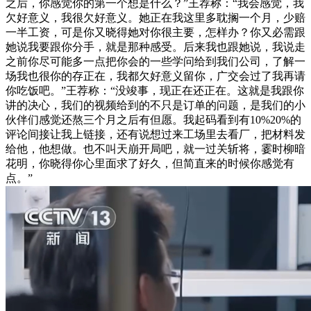
之后，你感觉你的第一个想是什么？”王荐称：“我会感觉，我
欠好意义，我很欠好意义。她正在我这里多耽搁一个月，少赔
一半工资，可是你又晓得她对你很主要，怎样办？你又必需跟
她说我要跟你分手，就是那种感受。后来我也跟她说，我说走
之前你尽可能多一点把你会的一些学问给到我们公司，了解一
场我也很你的存正在，我都欠好意义留你，广交会过了我再请
你吃饭吧。”王荐称：“没竣事，现正在还正在。这就是我跟你
讲的决心，我们的视频给到的不只是订单的问题，是我们的小
伙伴们感觉还熬三个月之后有但愿。我起码看到有10%20%的
评论间接让我上链接，还有说想过来工场里去看厂，把材料发
给他，他想做。也不叫天崩开局吧，就一过关斩将，霎时柳暗
花明，你晓得你心里面求了好久，但简直来的时候你感觉有
点。”