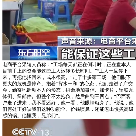
电商平台采销人员称：“工场每天都正在倒计时，正在盘本人
目前手上的资金能这些工人运转多长时间。”“工人一旦停下
来，再把他招回来，成本很高。”走了十多家工场，他们眼下
更大的危机是停产。抱着“背水一和”的心态，他们走进了广交
会，勤奋地调动本人的形态，拼命地加微信、加卡片，留联系
体例、留邮件。但整个不太抱负，然后曲到三四点，“巴西客
户走了进来，我不看还好，他一看，他眼睛就亮了。他说，他
们何处正好缺我们这种功能全、价钱喷鼻，还能煮出慢煮高级
感的锅。他懂我，兄弟们”。