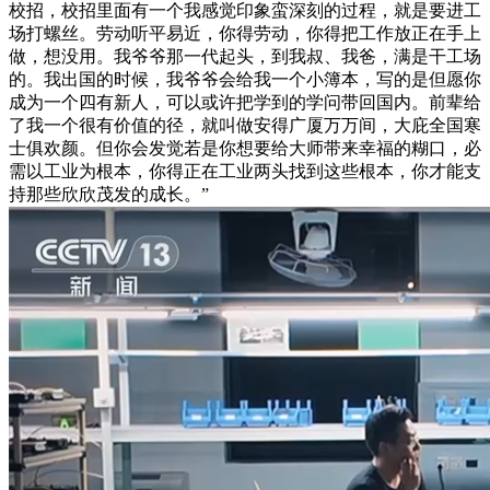
校招，校招里面有一个我感觉印象蛮深刻的过程，就是要进工
场打螺丝。劳动听平易近，你得劳动，你得把工作放正在手上
做，想没用。我爷爷那一代起头，到我叔、我爸，满是干工场
的。我出国的时候，我爷爷会给我一个小簿本，写的是但愿你
成为一个四有新人，可以或许把学到的学问带回国内。前辈给
了我一个很有价值的径，就叫做安得广厦万万间，大庇全国寒
士俱欢颜。但你会发觉若是你想要给大师带来幸福的糊口，必
需以工业为根本，你得正在工业两头找到这些根本，你才能支
持那些欣欣茂发的成长。”