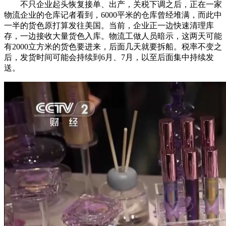
不只企业起头恢复接单、出产，关税下调之后，正在一家
物流企业的仓库记者看到，6000平米的仓库曾经堆满，而此中
一半的货色原打算发往美国。当前，企业正一边快速清理库
存，一边接收大量货色入库。物流工做人员暗示，这两天可能
有2000立方米的货色要进来，后面几天就要拆船。税率不变之
后，发货时间可能会持续到6月、7月，以至后面集中持续发
送。