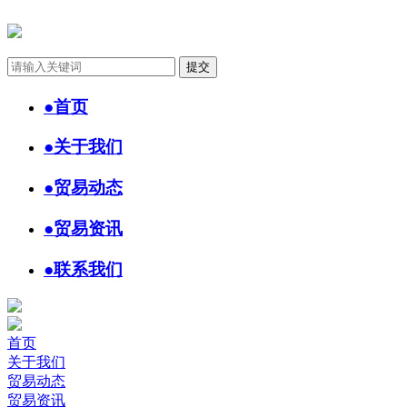
●
首页
●
关于我们
●
贸易动态
●
贸易资讯
●
联系我们
首页
关于我们
贸易动态
贸易资讯