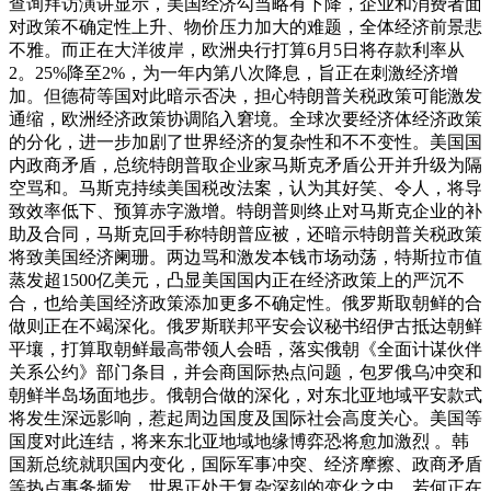
查询拜访演讲显示，美国经济勾当略有下降，企业和消费者面
对政策不确定性上升、物价压力加大的难题，全体经济前景悲
不雅。而正在大洋彼岸，欧洲央行打算6月5日将存款利率从
2。25%降至2%，为一年内第八次降息，旨正在刺激经济增
加。但德荷等国对此暗示否决，担心特朗普关税政策可能激发
通缩，欧洲经济政策协调陷入窘境。全球次要经济体经济政策
的分化，进一步加剧了世界经济的复杂性和不不变性。美国国
内政商矛盾，总统特朗普取企业家马斯克矛盾公开并升级为隔
空骂和。马斯克持续美国税改法案，认为其好笑、令人，将导
致效率低下、预算赤字激增。特朗普则终止对马斯克企业的补
助及合同，马斯克回手称特朗普应被，还暗示特朗普关税政策
将致美国经济阑珊。两边骂和激发本钱市场动荡，特斯拉市值
蒸发超1500亿美元，凸显美国国内正在经济政策上的严沉不
合，也给美国经济政策添加更多不确定性。俄罗斯取朝鲜的合
做则正在不竭深化。俄罗斯联邦平安会议秘书绍伊古抵达朝鲜
平壤，打算取朝鲜最高带领人会晤，落实俄朝《全面计谋伙伴
关系公约》部门条目，并会商国际热点问题，包罗俄乌冲突和
朝鲜半岛场面地步。俄朝合做的深化，对东北亚地域平安款式
将发生深远影响，惹起周边国度及国际社会高度关心。美国等
国度对此连结，将来东北亚地域地缘博弈恐将愈加激烈 。韩
国新总统就职国内变化，国际军事冲突、经济摩擦、政商矛盾
等热点事务频发，世界正处于复杂深刻的变化之中。若何正在