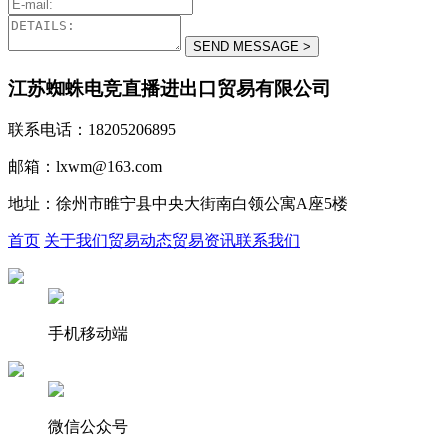
江苏蜘蛛电竞直播进出口贸易有限公司
联系电话：18205206895
邮箱：lxwm@163.com
地址：徐州市睢宁县中央大街南白领公寓A座5楼
首页
关于我们
贸易动态
贸易资讯
联系我们
手机移动端
微信公众号