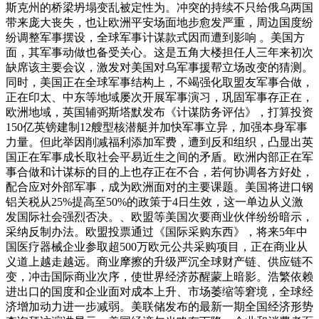
斯克州的桥梁坍塌变乱被定性为。冲突的持续不只给俄乌两国
带来庞大丧失，也让欧洲平安场面地步愈发严重，周边国度纷
纷调整军事摆设，全球军事计谋款式因而遭到影响 。美国方
面，其军事动做也备受关心。这是五角大楼担任人三年来初次
缺席该主要会议，激发对美国对乌军事援帮立场改变的猜测。
同时，美国正在全球军事结构上，不竭强化取盟友军事合做，
正在印太、中东等地域屡次开展军事演习，巩固军事存正在，
欧洲地域，英国辅弼斯塔默发布《计谋防务评估》，打算投资
150亿英镑建制12艘型核潜艇并加快军事立异，加强本身军事
力量。但此举因削减福利添加军费，遭到反和组织，凸显出英
国正在军事成长取社会平易近生之间的矛盾。欧洲内部正在军
事合做和计谋标的目的上也存正在不合，若何协调各方好处，
配合应对外部军事，成为欧洲面对的主要课题。美国将进口钢
铝关税从25%提高至50%的政策于4日生效，这一单边从义激
发国际社会强烈否决。、欧盟等美国次要商业伙伴纷纷暗示，
采纳反制办法。欧盟投票通过《国际采购东西》，将来5年中
国医疗器械企业参取超500万欧元公共采购项目，正在商业从
义道上越走越远。商业摩擦的升级严沉全球财产链、供应链不
变，冲击国际商业次序，使世界经济苏醒蒙上暗影。浩繁依赖
进出口的国度和企业面对成本上升、市场萎缩等窘境，全球经
济增加动力进一步减弱。美联储发布的最新一期全国经济形势