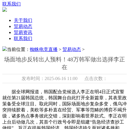
联系我们
关于我们
贸易动态
贸易资讯
联系我们
当前位置：
蜘蛛电竞直播
>
贸易动态
>
场面地步反转出人预料！48万韩军做出选择李正
在
发布时间：2025-06-16 11:00 点击次数：
据全球网报道，韩国配合党候选人李正在明4日正式宣誓
就任第21届韩国总统，韩国舞台自此打开全新篇章，其表里政
策备受全球注目。取此同时，国际场面地步复杂多变，俄乌冲
突持续胶着，美欧等多朴直在经贸、军事等范畴的博弈不竭升
级，诸多热点事务彼此交错，深刻影响着世界款式。李正在明
上台后动做几次，其首个行政号令即是组建“告急经济查抄工
做组”，旨正在提振韩国经济。韩国经济持久面对诸多挑和，