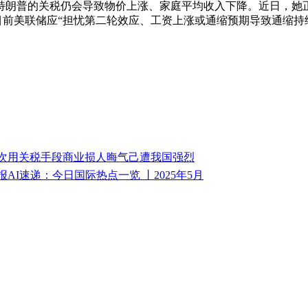
普的关税仍会导致物价上涨、家庭平均收入下降。近日，她正在
目前美联储应“担忧第二轮效应、工资上涨或通缩预期导致通缩持
次用关税手段商业损人晦气己遭我国强烈
报AI速递：今日国际热点一览 丨2025年5月