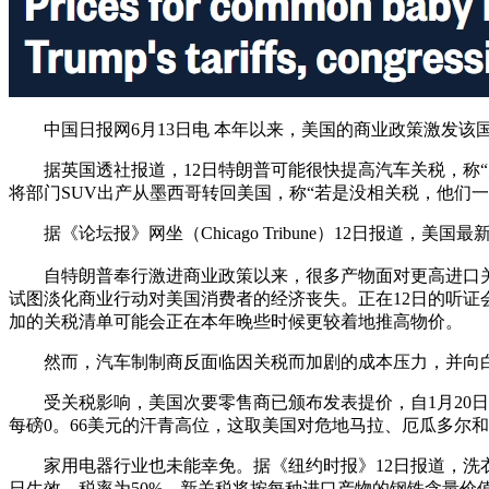
中国日报网6月13日电 本年以来，美国的商业政策激发该
据英国透社报道，12日特朗普可能很快提高汽车关税，称“
将部门SUV出产从墨西哥转回美国，称“若是没相关税，他们一
据《论坛报》网坐（Chicago Tribune）12日报道
自特朗普奉行激进商业政策以来，很多产物面对更高进口关税
试图淡化商业行动对美国消费者的经济丧失。正在12日的听证
加的关税清单可能会正在本年晚些时候更较着地推高物价。
然而，汽车制制商反面临因关税而加剧的成本压力，并向白宫
受关税影响，美国次要零售商已颁布发表提价，自1月20日以
每磅0。66美元的汗青高位，这取美国对危地马拉、厄瓜多尔
家用电器行业也未能幸免。据《纽约时报》12日报道，洗衣机
日生效，税率为50%，新关税将按每种进口产物的钢铁含量价