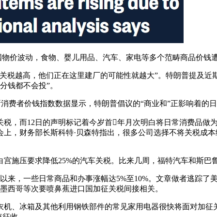
国物价波动，食物、婴儿用品、汽车、家电等多个范畴商品价钱
关税越高，他们正在这里建厂的可能性就越大”。特朗普提及近期
分钱都不会投”。
，美国最新消费者价钱指数数据显示，特朗普倡议的“商业和”正影响
，而12日的声明标记着今岁首年月次明白将日常消费品做为
会上，财务部长斯科特·贝森特指出，很多公司选择不将关税成
施压要求降低25%的汽车关税。比来几周，福特汽车和斯巴
来，一些日常商品和办事涨幅达5%至10%。文章做者逃踪了美
和墨西哥等次要喷鼻蕉进口国加征关税间接相关。
、冰箱及其他利用钢铁部件的常见家用电器很快将面对加征关税
值征收。