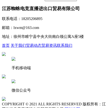
江苏蜘蛛电竞直播进出口贸易有限公司
联系电话：18205206895
邮箱：lxwm@163.com
地址：徐州市睢宁县中央大街南白领公寓A座5楼
首页
关于我们
贸易动态
贸易资讯
联系我们
手机移动端
微信公众号
COPYRIGHT © 2021 ALL RIGHTS RESERVED 版权所有：江