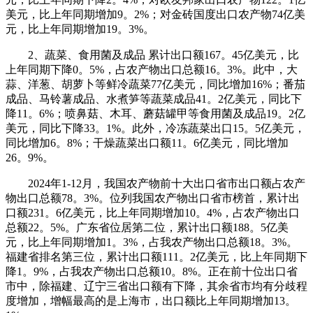
美元，比上年同期增加9。2%；对金砖国度出口农产物74亿美
元，比上年同期增加19。3%。
2、蔬菜、食用菌及成品 累计出口额167。45亿美元，比
上年同期下降0。5%，占农产物出口总额16。3%。此中，大
蒜、洋葱、胡萝卜等鲜冷蔬菜77亿美元，同比增加16%；番茄
成品、马铃薯成品、水煮笋等蔬菜成品41。2亿美元，同比下
降11。6%；喷鼻菇、木耳、蘑菇罐甲等食用菌及成品19。2亿
美元，同比下降33。1%。此外，冷冻蔬菜出口15。5亿美元，
同比增加6。8%；干燥蔬菜出口额11。6亿美元，同比增加
26。9%。
2024年1-12月，我国农产物前十大出口省市出口额占农产
物出口总额78。3%。位列我国农产物出口省市榜首，累计出
口额231。6亿美元，比上年同期增加10。4%，占农产物出口
总额22。5%。广东省位居第二位，累计出口额188。5亿美
元，比上年同期增加1。3%，占我农产物出口总额18。3%。
福建省排名第三位，累计出口额111。2亿美元，比上年同期下
降1。9%，占我农产物出口总额10。8%。正在前十位出口省
市中，除福建、辽宁三省出口额有下降，其余省市均有分歧程
度增加，增幅最高的是上海市，出口额比上年同期增加13。