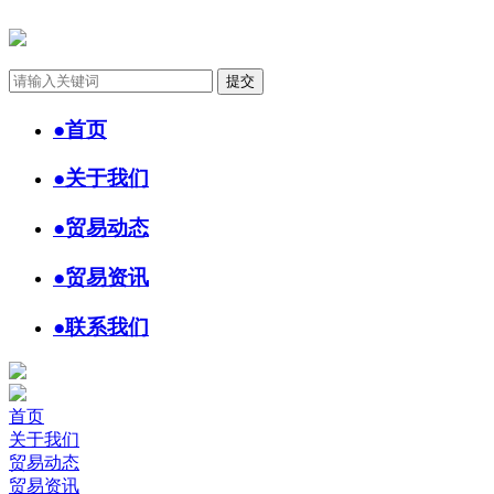
●
首页
●
关于我们
●
贸易动态
●
贸易资讯
●
联系我们
首页
关于我们
贸易动态
贸易资讯