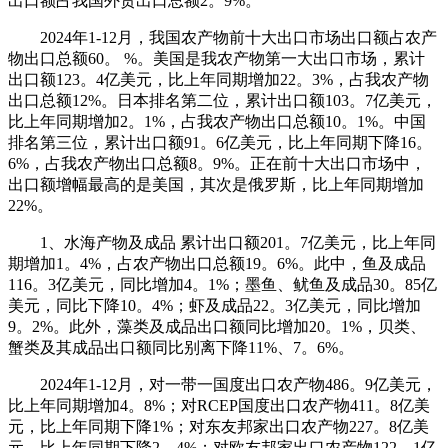
出口额占我国外贸出口总额2。9%。
2024年1-12月，我国农产物前十大出口市场出口额占农产
物出口总额60。 %。美国是我农产物第一大出口市场，累计
出口额123。4亿美元，比上年同期增加22。3%，占我农产物
出口总额12%。日本排名第二位，累计出口额103。7亿美元，
比上年同期增加2。1%，占我农产物出口总额10。1%。中国
排名第三位，累计出口额91。6亿美元，比上年同期下降16。
6%，占我农产物出口总额8。9%。正在前十大出口市场中，
出口额增幅最高的是美国，其次是俄罗斯，比上年同期增加
22%。
1、水海产物及成品 累计出口额201。7亿美元，比上年同
期增加1。4%，占农产物出口总额19。6%。此中，鱼及成品
116。3亿美元，同比增加4。1%；墨鱼、鱿鱼及成品30。85亿
美元，同比下降10。4%；虾及成品22。3亿美元，同比增加
9。2%。此外，藻类及成品出口额同比增加20。1%，贝类、
蟹类及其成品出口额同比别离下降11%、7。6%。
2024年1-12月，对一带一国度出口农产物486。9亿美元，
比上年同期增加4。8%；对RCEP国度出口农产物411。8亿美
元，比上年同期下降1%；对东友邦家出口农产物227。8亿美
元，比上年同期下降2。4%；对欧友邦家出口农产物122。1亿