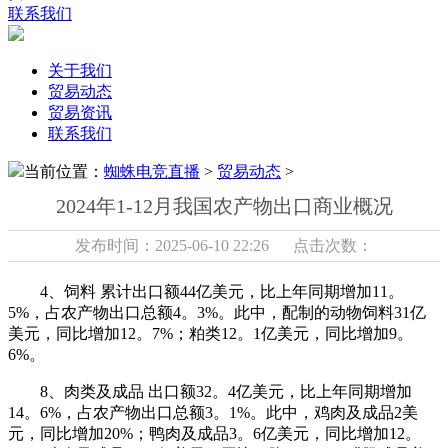
联系我们
关于我们
贸易动态
贸易资讯
联系我们
当前位置：
蜘蛛电竞直播
>
贸易动态
>
2024年1-12月我国农产物出口商业概况
发布时间：2025-06-10 22:26 点击次数：
4、饲料 累计出口额44亿美元，比上年同期增加11。
5%，占农产物出口总额4。3%。此中，配制的动物饲料31亿
美元，同比增加12。7%；粕类12。1亿美元，同比增加9。
6%。
8、肉类及成品 出口额32。4亿美元，比上年同期增加
14。6%，占农产物出口总额3。1%。此中，鸡肉及成品2美
元，同比增加20%；鸭肉及成品3。6亿美元，同比增加12。