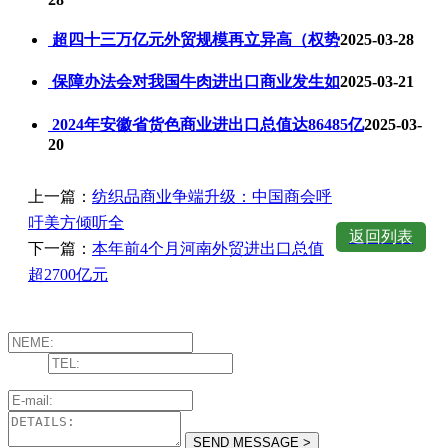
超四十三万亿元外贸规模再立异高（权势
2025-03-28
保障办法会对我国牛肉进出口商业发生如
2025-03-21
2024年安徽省货色商业进出口总值达86485亿
2025-03-
20
上一篇：
纺织品商业争端升级：中国商会呼
吁美方倾听全
返回列表
下一篇：
本年前4个月河南外贸进出口总值
超2700亿元