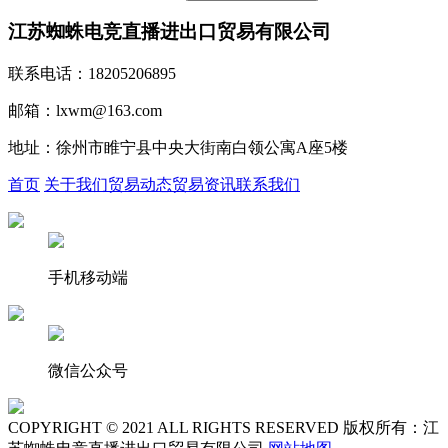
江苏蜘蛛电竞直播进出口贸易有限公司
联系电话：18205206895
邮箱：lxwm@163.com
地址：徐州市睢宁县中央大街南白领公寓A座5楼
首页
关于我们
贸易动态
贸易资讯
联系我们
手机移动端
微信公众号
COPYRIGHT © 2021 ALL RIGHTS RESERVED 版权所有：江