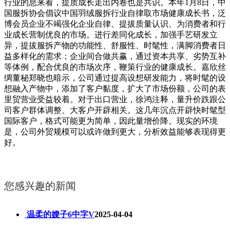
行业的息来看，提质成长走出内卷也是共识。本年1月8日，中
国服拆协会倡议中国羽绒服拆行业自律取市场健康成长书，泛
博会员企业不竭强化企业自律、提拔质量认识、为消费者和行
业成长营制优良的市场。进行差同化成长，加强手艺研发立
异，提拔服拆产物的功能性、舒服性、时髦性，满脚消费者日
益多样化的需求；企业间合做共赢，通过资本共享、劣势互补
等体例，配合优良的市场次序，鞭策行业的健康成长。嘉欣丝
绸董秘郑晓也暗示，公司通过提高设想研发能力，将时髦的设
想融入产物中，添加了客户黏度，扩大了市场份额，公司的表
里贸营业受益较着。对于出口营业，徐鸿注释，量升价跌跟公
司客户群体调整、大客户开辟相关。这几年沉点开辟快时髦型
国际客户，格式可能更为简单，因此量增价降。现实的环境
是，公司外贸规模可以或许做到更大，分析效益能够表现得更
好。
您感兴趣的新闻
温柔的嫂子6中字V
2025-04-04