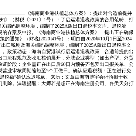
《海南商业港扶植总体方案》：提出对合适前提并
》（财税〔2021〕1号）：了启运港退税政策的合用范畴、打
海关编码调整环境，编制了2025A版出口退税率文库。退税流
税的存案及申报。《海南商业港扶植总体方案》：提出正在确保
财税[2020]41号）：明白自2020年10月1日至2024
照进出口税则及海关编码调整环境，编制了2025A版出口退税率文
）。政策动态：海南自贸港试行启运港退税政策，合适前提的出
出口流程规范及收汇核销展开，分歧企业类型（如出产型、外贸
证阶段：企业需正在出口后60日内预备齐包罗出口报关单、公
税营业审核周期缩短至5个工做日。确认应退税额：正在进行免
退税额”确认应退税额。来历：文章由海南博宇会计拾掇于收
们删除。温暖提醒：大师若是想正在海南注册公司、各类天分打