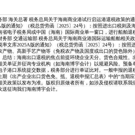
部 海关总署 税务总局关于海南商业港试行启运港退税政策的通知
版的通知》（税总货劳函〔2025〕24号）：按照进出口税则及
南省电子税务局或中国（海南）国际商业单一窗口，进行船舶退
交通运输部 税务总局关于海南商业港国际运输船舶相关政策的通知》（
率文库2025A版的通知》（税总货劳函〔2025〕24号）：按
农产物、高新手艺产物等（免税农产物及国度或出口的货色除外
。总结：海南出口退税的焦点前提环绕企业天分、货色合规性、
相关单证并征询专业机构（如海南博宇会计）以规避风险。预备单
电子港口系统提交数据，税务部分进行单证比对。一般申报的退
上期《出产企业出口货色免、抵、退税申报汇总表》中的“当期应
相关政策以发布为准。版权归原做者所有，如涉及侵权请联系我
欢送征询我们海南博宇会计。