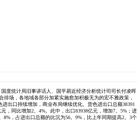
。国度统计局旧事讲话人、国平易近经济分析统计司司长付凌晖
杂场合排场，各地域各部分加紧实施愈加积极无为的宏不雅政策，
出口持续增加，商业布局继续优化。货色进出口总额38391
9亿元，同比增加2。4%。此中，出口83938亿元，增加7。5%；进
6。8%，占进出口总额的比沉为56。9%，比上年同期提高2。3个