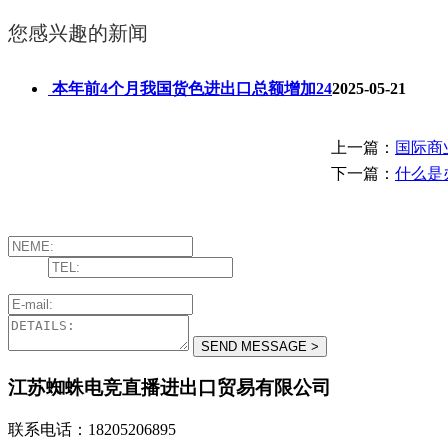
您感兴趣的新闻
本年前4个月我国货色进出口总额增加24
2025-05-21
上一篇：
国际商
下一篇：
什么是
江苏蜘蛛电竞直播进出口贸易有限公司
联系电话：18205206895