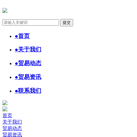
●
首页
●
关于我们
●
贸易动态
●
贸易资讯
●
联系我们
首页
关于我们
贸易动态
贸易资讯