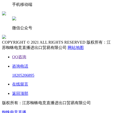
手机移动端
微信公众号
COPYRIGHT © 2021 ALL RIGHTS RESERVED 版权所有：江
苏蜘蛛电竞直播进出口贸易有限公司
网站地图
QQ咨询
咨询电话
18205206895
在线留言
返回顶部
版权所有：江苏蜘蛛电竞直播进出口贸易有限公司
蜘蛛电竞直播