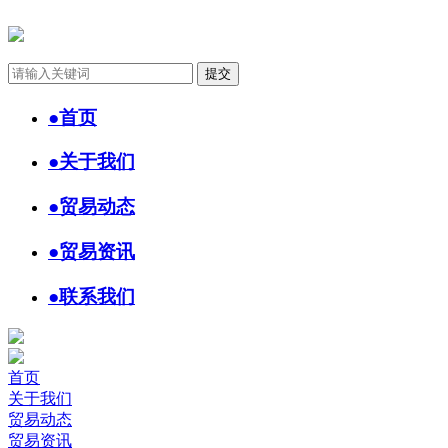
●
首页
●
关于我们
●
贸易动态
●
贸易资讯
●
联系我们
首页
关于我们
贸易动态
贸易资讯