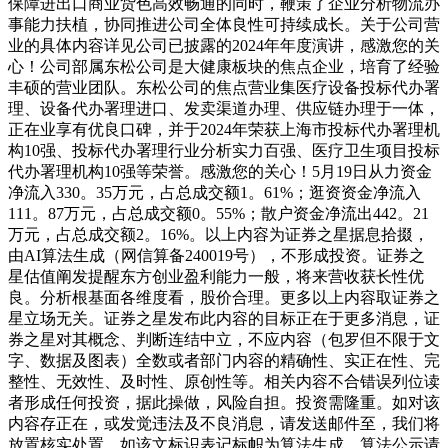
保障进出口商业货色高效畅通的同时，鞭策了企业分析物流办
事能力扶植，协同推进公司全体良性可持续成长。关于公司营
业的具体内容详见公司已披露的2024年年度演讲，感激您的关
心！公司部属东松公司是大健康板块的焦点企业，培育了经验
丰硕的营业团队。东松公司的焦点营业集医疗设备投标代办署
理、设备代办署理进口、发卖渠道办理、供应链办理于一体，
正在业享有优良口碑，并于2024年荣获上海市投标代办署理机
构10强、投标代办署理行业分析实力百强、医疗卫生项目投标
代办署理机构10强等荣誉。感激您的关心！5月19日从力资金
净流入330。35万元，占总成交额1。61%；逛资资金净流入
111。87万元，占总成交额0。55%；散户资金净流出442。21
万元，占总成交额2。16%。以上内容为证券之星据息拾掇，
由AI算法生成（网信算备240019号），不形成投资。证券之
星估值阐发提醒东方创业盈利能力一般，将来营收获长性优
良。分析根基面各维度看，股价合理。更多以上内容取证券之
星立场无关。证券之星发布此内容的目标正在于更多消息，证
券之星对其概念、判断连结中立，不应内容（包罗但不限于文
字、数据及图表）全数或者部门内容的精确性、实正在性、完
整性、无效性、及时性、原创性等。相关内容不合错误列位读
者形成任何投资，据此操做，风险自担。投资需隆重。如对该
内容存正在，或发觉违法及不良消息，请发送邮件至，我们将
放置核实处置。如该文标识表记标帜为算法生成，算法公示请