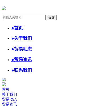
●
首页
●
关于我们
●
贸易动态
●
贸易资讯
●
联系我们
首页
关于我们
贸易动态
贸易资讯