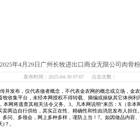
2025年4月29日广州长牧进出口商业无限公司肉骨
发布时间：2025-04-30 07:07 点击次数：
并发布，仅代表做者概念，不代表金农网的概念或立场，金农网
国畜牧收集平台，未经本网授权不得转载、摘编或操纵其它体例
目，本网将逃查其相关法令义务。3。凡本网说明“来历：X（非本
买卖两边自行供给，其实正在性、精确性和性由消息发布人担任
多问、多领会，网上多种多样，谨防上当！7。如因做品内容、
天)？。